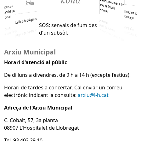
tòriques del
Personals.
ltasar de España
El districte eco
Catalunya
oan Despí
La lliço de Diògenes
SOS: senyals de fum des
d'un subsòl.
Arxiu Municipal
Horari d'atenció al públic
De dilluns a divendres, de 9 h a 14 h (excepte festius).
Horari de tardes a concertar. Cal enviar un correu
electrònic indicant la consulta:
arxiu@l-h.cat
Adreça de l'Arxiu Municipal
C. Cobalt, 57, 3a planta
08907 L'Hospitalet de Llobregat
Tel. 93 403 29 10